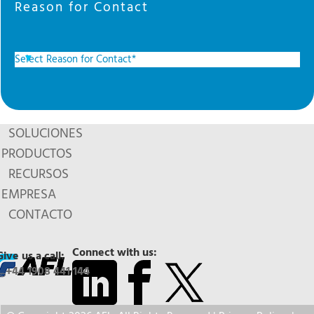
Reason for Contact
SOLUCIONES
PRODUCTOS
RECURSOS
EMPRESA
CONTACTO
Connect with us:
Give us a call:
+44 1908 441 144