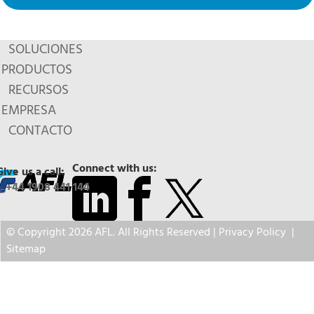
SOLUCIONES
PRODUCTOS
RECURSOS
EMPRESA
CONTACTO
Connect with us:
Give us a call:
+44 1908 441 144
© Copyright 2026 AFL. All Rights Reserved |
Privacy Policy
|
Sitemap