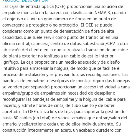
PRODUCT DESCRIPTION
Las cajas de entrada óptica (OEE) proporcionan una solución de
empalme montada en la pared, con clasificación NEMA 3, cuando
el objetivo es unir un gran número de fibras en un punto de
convergencia protegido o no protegido. El OEE se puede
considerar como un punto de demarcación de fibra de alta
capacidad, que suele servir como punto de transición en una
oficina central, cabecera, centro de datos, subestación/CEV u otra
ubicación del cliente en la que se realiza la transición de un cable
de planta exterior no ignífugo a un cable de estilo interior
ignífugo. La caja proporciona un medio adecuado y de diseño
intuitivo para almacenar la holgura, de modo que se facilite el
proceso de instalación y se prevean futuras reconfiguraciones. Las
bandejas de empalme telescópicas de montaje rígido (las bandejas
se venden por separado) proporcionan un acceso individual a cada
empalme/grupo de empalmes sin necesidad de desapilar o
reconfigurar las bandejas de empalme y la holgura del cable para
hacerlo, y admite fibras de cinta, de tubo suelto y de búfer
apretado. La OEE utiliza kits de tejas para soportar la gestión de
hasta 60 cables (en total) de varios tamaños que entran/salen del
armario, y sella/retiene cada uno de ellos individualmente. Su
construcción íntegramente en acero, un acabado duradero con