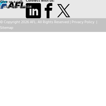
Connect with us:
Give us a call:
+44 1908 441 144
© Copyright 2026 AFL. All Rights Reserved |
Privacy Policy
|
Sitemap