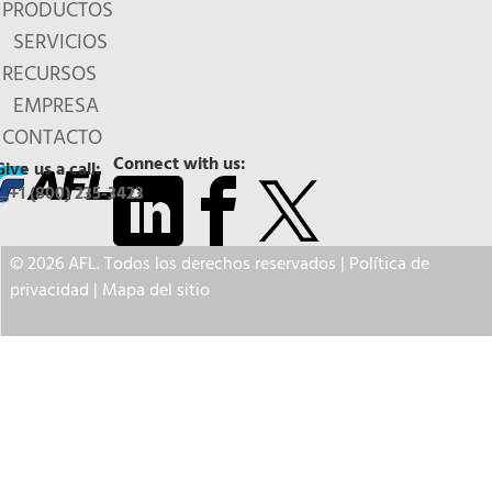
PRODUCTOS
SERVICIOS
RECURSOS
EMPRESA
CONTACTO
Connect with us:
Give us a call:
+1 (800) 235-3423
© 2026 AFL. Todos los derechos reservados |
Política de
privacidad
|
Mapa del sitio