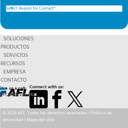
SOLUCIONES
PRODUCTOS
SERVICIOS
RECURSOS
EMPRESA
CONTACTO
Connect with us:
Give us a call:
+1 (800) 235-3423
© 2026 AFL. Todos los derechos reservados |
Política de
privacidad
|
Mapa del sitio