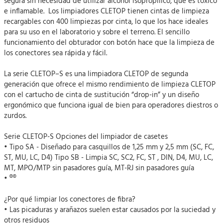
segura sin necesidad de utilizar alcohol isopropílico, que es tóxico
e inflamable. Los limpiadores CLETOP tienen cintas de limpieza
recargables con 400 limpiezas por cinta, lo que los hace ideales
para su uso en el laboratorio y sobre el terreno. El sencillo
funcionamiento del obturador con botón hace que la limpieza de
los conectores sea rápida y fácil.
La serie CLETOP–S es una limpiadora CLETOP de segunda
generación que ofrece el mismo rendimiento de limpieza CLETOP
con el cartucho de cinta de sustitución “drop-in” y un diseño
ergonómico que funciona igual de bien para operadores diestros o
zurdos.
Serie CLETOP-S Opciones del limpiador de casetes
• Tipo SA - Diseñado para casquillos de 1,25 mm y 2,5 mm (SC, FC,
ST, MU, LC, D4) Tipo SB - Limpia SC, SC2, FC, ST , DIN, D4, MU, LC,
MT, MPO/MTP sin pasadores guía, MT-RJ sin pasadores guía
• ®®
¿Por qué limpiar los conectores de fibra?
• Las picaduras y arañazos suelen estar causados por la suciedad y
otros residuos