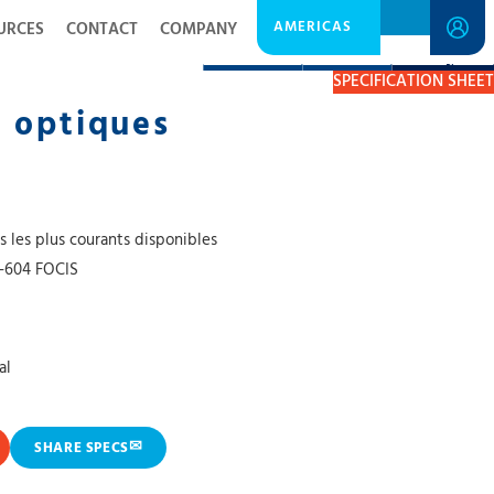
AMERICAS
URCES
CONTACT
COMPANY
DESCRIPTION
RESOURCES
GET A QUOTE
SPECIFICATION SHEET
 optiques
s les plus courants disponibles
-604 FOCIS
al
✉
SHARE SPECS