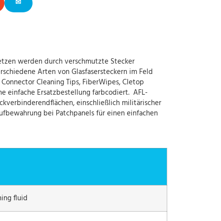
✉
rnetzen werden durch verschmutzte Stecker
rschiedene Arten von Glasfasersteckern im Feld
T Connector Cleaning Tips, FiberWipes, Cletop
ne einfache Ersatzbestellung farbcodiert. AFL-
kverbinderendflächen, einschließlich militärischer
Aufbewahrung bei Patchpanels für einen einfachen
ing fluid