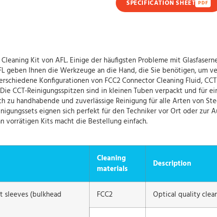
SPECIFICATION SHEET
PDF
 Cleaning Kit von AFL. Einige der häufigsten Probleme mit Glasfase
FL geben Ihnen die Werkzeuge an die Hand, die Sie benötigen, um ve
 verschiedene Konfigurationen von FCC2 Connector Cleaning Fluid, CC
 Die CCT-Reinigungsspitzen sind in kleinen Tuben verpackt und für ei
ch zu handhabende und zuverlässige Reinigung für alle Arten von Stec
inigungssets eignen sich perfekt für den Techniker vor Ort oder zur 
vorrätigen Kits macht die Bestellung einfach.
Cleaning
Description
materials
t sleeves (bulkhead
FCC2
Optical quality clean