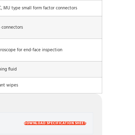
C, MU type small form factor connectors
 connectors
croscope for end-face inspection
ing fluid
tant wipes
DOWNLOAD SPECIFICATION SHEET