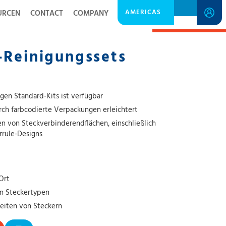
AMERICAS
URCEN
CONTACT
COMPANY
SPECIFICATION SHEET
-Reinigungssets
gen Standard-Kits ist verfügbar
ch farbcodierte Verpackungen erleichtert
ten von Steckverbinderendflächen, einschließlich
rrule-Designs
Ort
on Steckertypen
seiten von Steckern