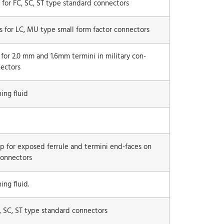
 for FC, SC, ST type standard connectors
s for LC, MU type small form factor connectors
 for 2.0 mm and 1.6mm termini in military con­
ectors
ing fluid
ip for exposed ferrule and termini end-faces on
connectors
ing fluid.
, SC, ST type standard connectors