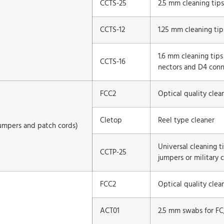
CCTS-25
2.5 mm cleaning tips
CCTS-12
1.25 mm cleaning tip
1.6 mm cleaning tips
CCTS-16
nectors and D4 conn
FCC2
Optical quality clean
Cletop
Reel type cleaner
jumpers and patch cords)
Universal cleaning t
CCTP-25
jumpers or military 
FCC2
Optical quality clean
ACT01
2.5 mm swabs for FC