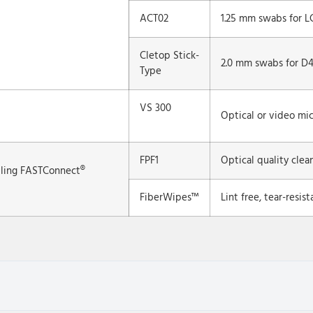
ACT02
1.25 mm swabs for L
Cletop Stick-
2.0 mm swabs for D4
Type
VS 300
Optical or video mi
FPF1
Optical quality clean
talling FASTConnect®
FiberWipes™
Lint free, tear-resis