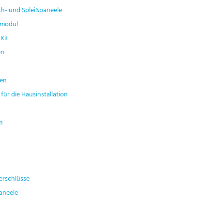
ch- und Spleißpaneele
ßmodul
Kit
en
nen
für die Hausinstallation
m
erschlüsse
aneele