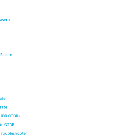
Fasern
 Fasern
äte
räte
 HDR OTDRs
ode OTDR
Troubleshooter