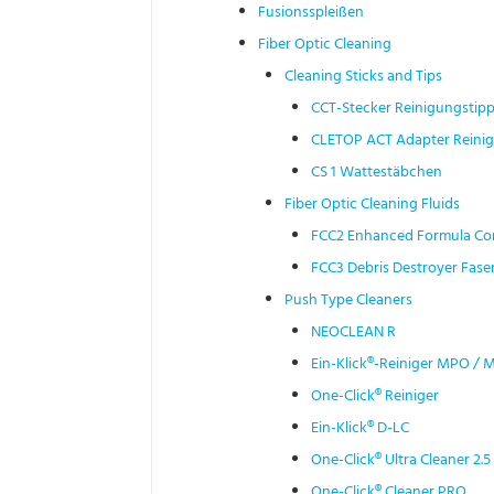
Fusionsspleißen
Fiber Optic Cleaning
Cleaning Sticks and Tips
CCT-Stecker Reinigungstip
CLETOP ACT Adapter Reini
CS 1 Wattestäbchen
Fiber Optic Cleaning Fluids
FCC2 Enhanced Formula Con
FCC3 Debris Destroyer Faser
Push Type Cleaners
NEOCLEAN R
Ein-Klick®-Reiniger MPO / 
One-Click® Reiniger
Ein-Klick® D-LC
One-Click® Ultra Cleaner 2.5
One-Click® Cleaner PRO