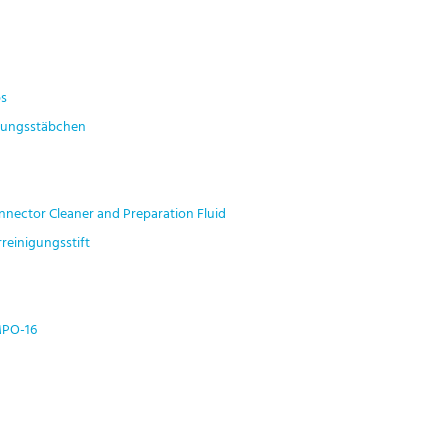
ps
gungsstäbchen
nector Cleaner and Preparation Fluid
reinigungsstift
MPO-16