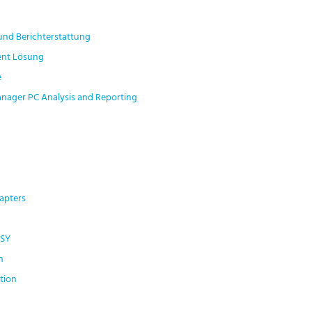
nd Berichterstattung
nt Lösung
e
anager PC Analysis and Reporting
apters
ASY
n
tion