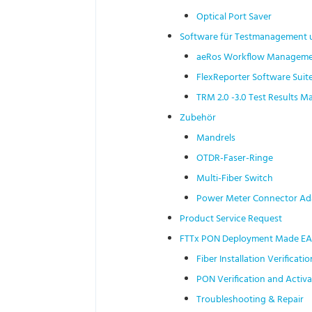
Optical Port Saver
Software für Testmanagement u
aeRos Workflow Manageme
FlexReporter Software Suit
TRM 2.0 -3.0 Test Results M
Zubehör
Mandrels
OTDR-Faser-Ringe
Multi-Fiber Switch
Power Meter Connector Ad
Product Service Request
FTTx PON Deployment Made E
Fiber Installation Verificatio
PON Verification and Activa
Troubleshooting & Repair