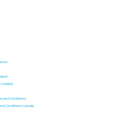
iance
oland
 Limited
ms and Conditions
and Conditions Canada