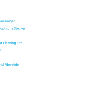
erreiniger
 optische Stecker
r Cleaning Kits
s
nd FiberAide