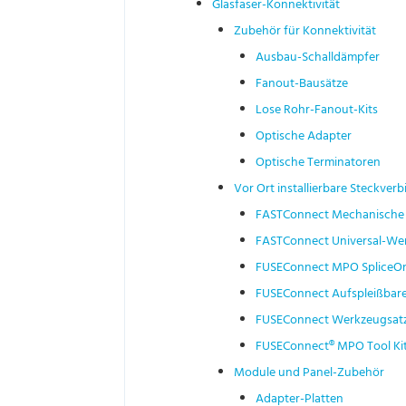
Glasfaser-Konnektivität
Zubehör für Konnektivität
Ausbau-Schalldämpfer
Fanout-Bausätze
Lose Rohr-Fanout-Kits
Optische Adapter
Optische Terminatoren
Vor Ort installierbare Steckverb
FASTConnect Mechanische 
FASTConnect Universal-We
FUSEConnect MPO SpliceOn 
FUSEConnect Aufspleißbare
FUSEConnect Werkzeugsat
FUSEConnect® MPO Tool Kit
Module und Panel-Zubehör
Adapter-Platten