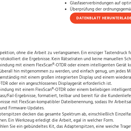
Glasfaserverbindungen auf opti
Überprüfung der ordnungsgemäß
DATENBLATT HERUNTERLAD
ektion, ohne die Arbeit zu verlangsamen. Ein einziger Tastendruck fo
rotokolliert die Ergebnisse. Kein Rätselraten und keine manuellen Sch
erbindung mit einem FlexScan®-OTDR oder einem intelligenten Gerät 
m überall hin mitgenommen zu werden, und einfach genug, um jedes 
genständig mit einem großen integrierten Display und einem wiederau
TDR oder ein angeschlossenes Displaygerät erforderlich ist.
bindung mit einem FlexScan®-OTDR oder einem beliebigen intelligent
Pass/Fail-Ergebnisse, formatiert, teilbar und bereit für die Kundenliefe
bnisse mit FlexScan-kompatibler Dateibenennung, sodass Ihr Arbeitsab
 und Firmware-Updates.
terspitzen decken das gesamte Spektrum ab, einschließlich Einzelfa
en. Ein Werkzeug erledigt die Arbeit, egal in welcher Form.
len Sie ein gebündeltes Kit, das Adapterspitzen, eine weiche Traget