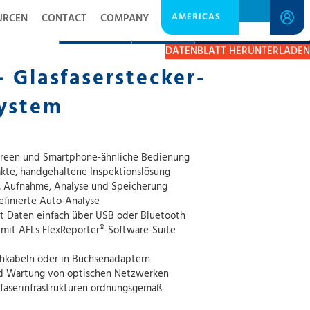
AMERICAS
URCEN
CONTACT
COMPANY
BESCHREIBUNG
RESSOURCEN
EIN ANGEBOT ERHALTEN
DATENBLATT HERUNTERLADEN
– Glasfaserstecker-
system
creen und Smartphone-ähnliche Bedienung
akte, handgehaltene Inspektionslösung
g, Aufnahme, Analyse und Speicherung
efinierte Auto-Analyse
ilt Daten einfach über USB oder Bluetooth
mit AFLs FlexReporter®-Software-Suite
chkabeln oder in Buchsenadaptern
und Wartung von optischen Netzwerken
asfaserinfrastrukturen ordnungsgemäß