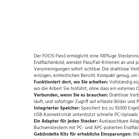
Der FOCIS Flex3 ermöglicht eine 100%ige Steckerinsp
Endflächenbild, wendet Pass/Fail-Kriterien an und p
Verunreinigungen sofort sichtbar. Die drahtlose V
einzigen, einheitlichen Bericht. Kompakt genug, u
Funktioniert dort, wo Sie arbeiten:
Vollständig ei
wo die Arbeit Sie hinführt, ohne dass ein externes O
Verbunden, wenn Sie es brauchen:
Drahtlose Ver
läuft, und sofortiger Zugriff auf erfasste Bilder und 
Integrierter Speicher:
Speichert bis zu 10.000 Erge
USB-Konnektivität unterstützt schnelle PC-Uploads
Ein Adapter für jeden Stecker:
Austauschbare Adap
Buchsensteckern mit PC- und APC-polierten Endfläch
Gebündelte Kits für erhebliche Einsparungen:
Wäh