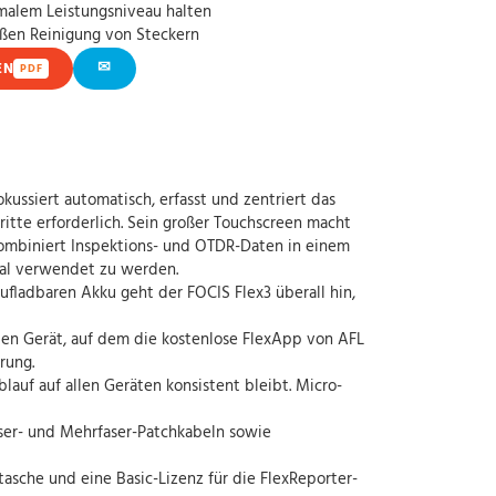
malem Leistungsniveau halten
en Reinigung von Steckern
✉
EN
PDF
kussiert automatisch, erfasst und zentriert das
ritte erforderlich. Sein großer Touchscreen macht
kombiniert Inspektions- und OTDR-Daten in einem
Mal verwendet zu werden.
fladbaren Akku geht der FOCIS Flex3 überall hin,
en Gerät, auf dem die kostenlose FlexApp von AFL
rung.
lauf auf allen Geräten konsistent bleibt. Micro-
ser- und Mehrfaser-Patchkabeln sowie
asche und eine Basic-Lizenz für die FlexReporter-