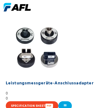
Leistungsmessgeräte-Anschlussadapter
0
0
✉
SPECIFICATION SHEET
PDF