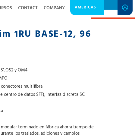
AMERICAS
URSOS
CONTACT
COMPANY
SPECIFICATION SHEET
lim 1RU BASE-12, 96
 OS1,OS2 y OM4
 MPO
 conectores multifibra
de centro de datos SFF), interfaz discreta SC
ca
a modular terminado en fábrica ahorra tiempo de
durante los traslados, adiciones y cambios