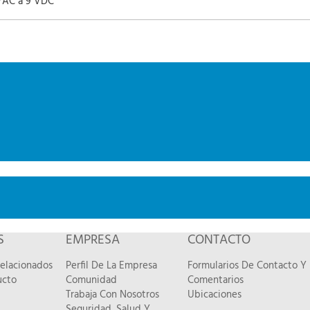
VAC a 9 VDC
S
EMPRESA
CONTACTO
Relacionados
Perfil De La Empresa
Formularios De Contacto Y
ucto
Comunidad
Comentarios
Trabaja Con Nosotros
Ubicaciones
Seguridad, Salud Y