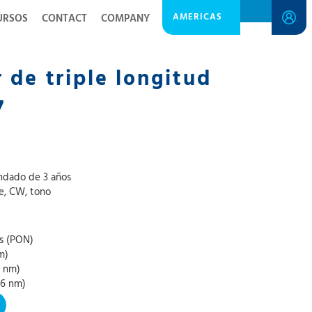
AMERICAS
URSOS
CONTACT
COMPANY
 de triple longitud
7
endado de 3 años
le, CW, tono
as (PON)
m)
5 nm)
26 nm)