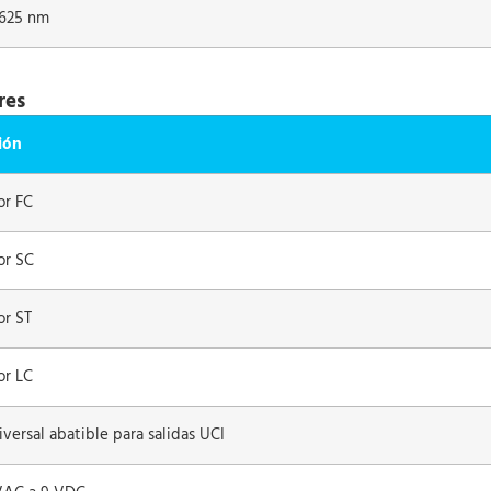
 1625 nm
res
ión
r FC
or SC
r ST
r LC
versal abatible para salidas UCI