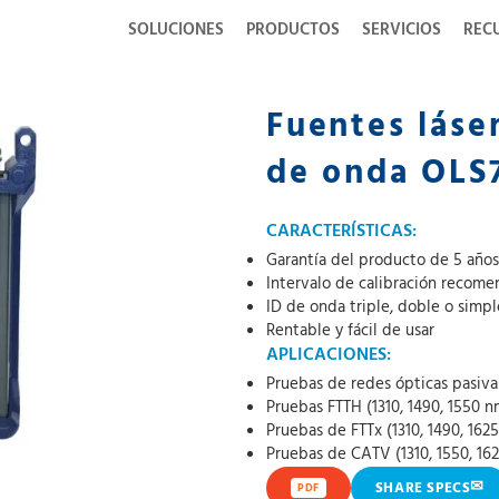
SOLUCIONES
PRODUCTOS
SERVICIOS
REC
Fuentes láser
de onda OLS
CARACTERÍSTICAS:
Garantía del producto de 5 años
Intervalo de calibración recom
ID de onda triple, doble o simp
Rentable y fácil de usar
APLICACIONES:
Pruebas de redes ópticas pasiv
Pruebas FTTH (1310, 1490, 1550 n
Pruebas de FTTx (1310, 1490, 162
Pruebas de CATV (1310, 1550, 16
✉
SHARE SPECS
PDF