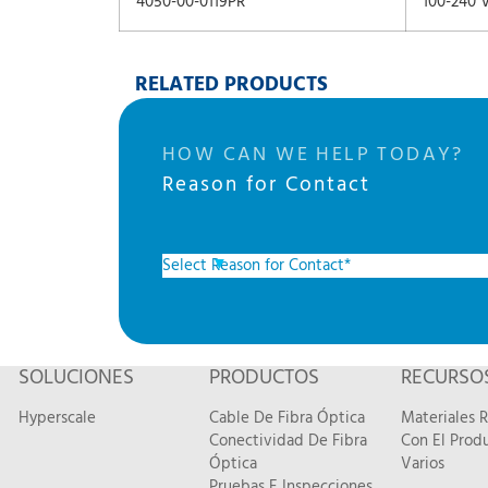
4050-00-0119PR
100-240 
RELATED PRODUCTS
HOW CAN WE HELP TODAY?
Reason for Contact
SOLUCIONES
PRODUCTOS
RECURSO
Hyperscale
Cable De Fibra Óptica
Materiales 
Conectividad De Fibra
Con El Prod
Óptica
Varios
Pruebas E Inspecciones