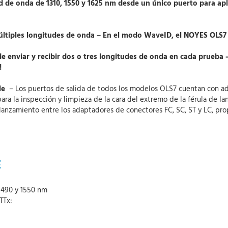
itud de onda de 1310, 1550 y 1625 nm desde un único puerto para
tiples longitudes de onda – En el modo WaveID, el NOYES OLS7 
 enviar y recibir dos o tres longitudes de onda en cada prueba – 
!
le
– Los puertos de salida de todos los modelos OLS7 cuentan con ad
para la inspección y limpieza de la cara del extremo de la férula de
de lanzamiento entre los adaptadores de conectores FC, SC, ST y LC, p
E
1490 y 1550 nm
TTx: