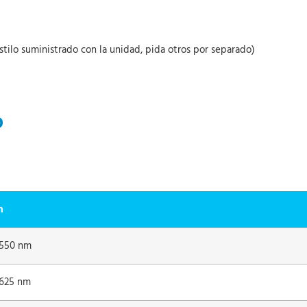
stilo suministrado con la unidad, pida otros por separado)
O
n
 1550 nm
 1625 nm