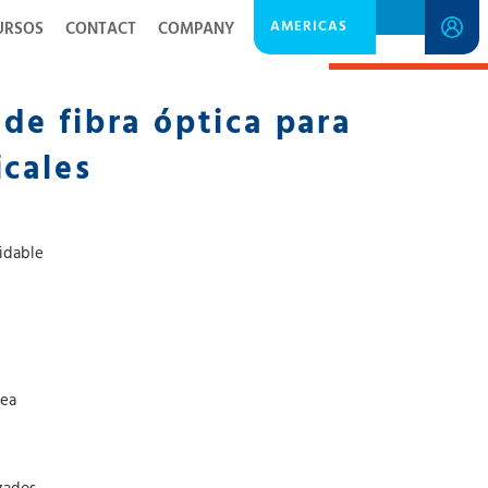
AMERICAS
URSOS
CONTACT
COMPANY
SPECIFICATION SHEET
e fibra óptica para
icales
idable
nea