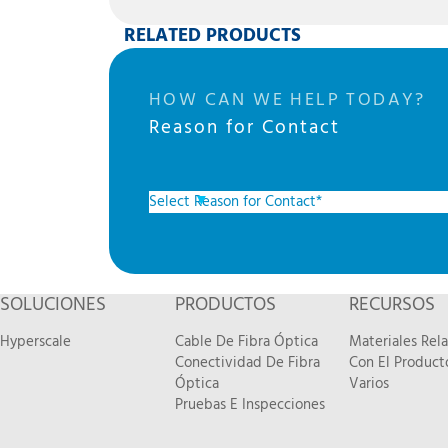
RELATED PRODUCTS
HOW CAN WE HELP TODAY?
Reason for Contact
SOLUCIONES
PRODUCTOS
RECURSOS
Hyperscale
Cable De Fibra Óptica
Materiales Rel
Conectividad De Fibra
Con El Product
Óptica
Varios
Pruebas E Inspecciones