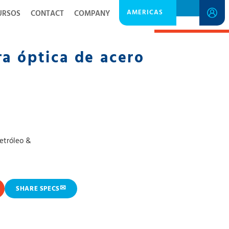
AMERICAS
URSOS
CONTACT
COMPANY
SPECIFICATION SHEET
ra óptica de acero
etróleo &
✉
SHARE SPECS