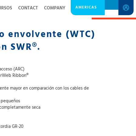
AMERICAS
URSOS
CONTACT
COMPANY
SPECIFICATION SHEET
bo envolvente (WTC)
on SWR®.
 acceso (ARC)
derWeb Ribbon®
mente mayor en comparación con los cables de
s pequeños
 completamente seca
cordia GR-20