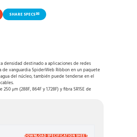
✉
SHARE SPECS
ta densidad destinado a aplicaciones de redes
logía de vanguardia SpiderWeb Ribbon en un paquete
 de agua del núcleo, también puede tenderse en el
cables.
 250 μm (288F, 864F y 1.728F) y fibra SR15E de
DOWNLOAD SPECIFICATION SHEET