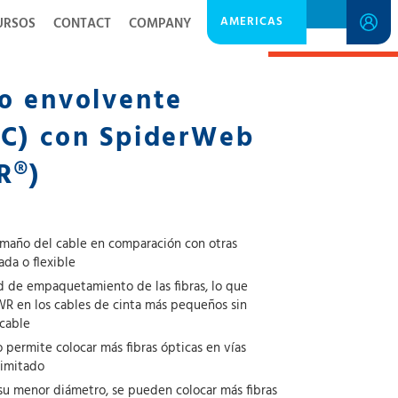
AMERICAS
URSOS
CONTACT
COMPANY
SPECIFICATION SHEET
o envolvente
TC) con SpiderWeb
R®)
amaño del cable en comparación con otras
ada o flexible
d de empaquetamiento de las fibras, lo que
WR en los cables de cinta más pequeños sin
cable
permite colocar más fibras ópticas en vías
limitado
su menor diámetro, se pueden colocar más fibras