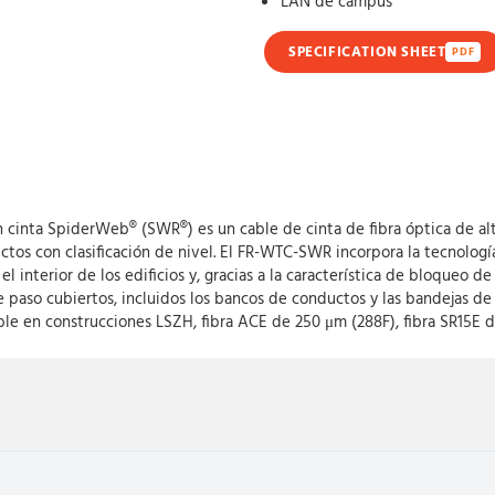
LAN de campus
SPECIFICATION SHEET
PDF
n cinta SpiderWeb® (SWR®) es un cable de cinta de fibra óptica de al
ductos con clasificación de nivel. El FR-WTC-SWR incorpora la tecno
el interior de los edificios y, gracias a la característica de bloqueo
e paso cubiertos, incluidos los bancos de conductos y las bandejas de 
 en construcciones LSZH, fibra ACE de 250 μm (288F), fibra SR15E de