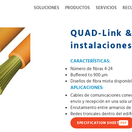
SOLUCIONES
PRODUCTOS
SERVICIOS
REC
QUAD-Link & 
instalacione
CARACTERÍSTICAS:
Número de fibras 4-24
Buffered to 900 µm
Diseños de fibra mixta disponib
APLICACIONES:
Cables de comunicaciones conec
envío y recepción en una sola u
Enrutamiento entre armarios de
Redes troncales dentro del edifi
SPECIFICATION SHEET
PDF