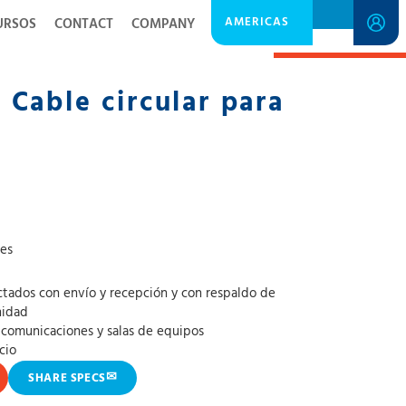
AMERICAS
URSOS
CONTACT
COMPANY
SPECIFICATION SHEET
Cable circular para
s
les
tados con envío y recepción y con respaldo de
nidad
 comunicaciones y salas de equipos
cio
✉
SHARE SPECS