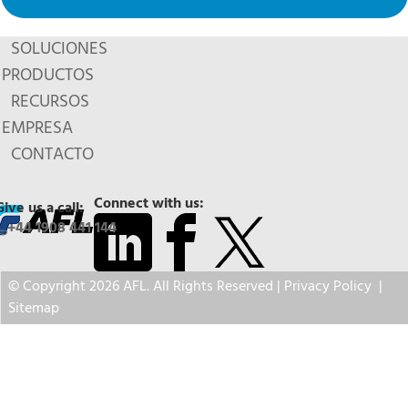
SOLUCIONES
PRODUCTOS
RECURSOS
EMPRESA
CONTACTO
Connect with us:
Give us a call:
+44 1908 441 144
© Copyright 2026 AFL. All Rights Reserved |
Privacy Policy
|
Sitemap