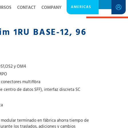
AMERICAS
URSOS
CONTACT
COMPANY
SPECIFICATION SHEET
lim 1RU BASE-12, 96
 OS1,OS2 y OM4
 MPO
 conectores multifibra
de centro de datos SFF), interfaz discreta SC
ca
a modular terminado en fábrica ahorra tiempo de
durante los traslados, adiciones y cambios