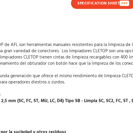
SPECIFICATION SHEET
PDF
P de AFL son herramientas manuales resistentes para la limpieza de l
a gran variedad de conectores. Los limpiadores CLETOP son una opció
s limpiadores CLETOP tienen cintas de limpieza recargables con 400 lim
cionamiento del obturador con botón hace que la limpieza de los conect
nda generación que ofrece el mismo rendimiento de limpieza CLETOP 
ara operadores diestros o zurdos.
s
 2,5 mm (SC, FC, ST, MU, LC, D4) Tipo SB - Limpia SC, SC2, FC, ST
 por la suciedad y otros residuos