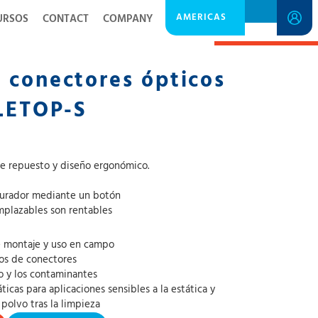
AMERICAS
URSOS
CONTACT
COMPANY
SPECIFICATION SHEET
 conectores ópticos
CLETOP-S
e repuesto y diseño ergonómico.
turador mediante un botón
emplazables son rentables
de montaje y uso en campo
pos de conectores
o y los contaminantes
icas para aplicaciones sensibles a la estática y
 polvo tras la limpieza