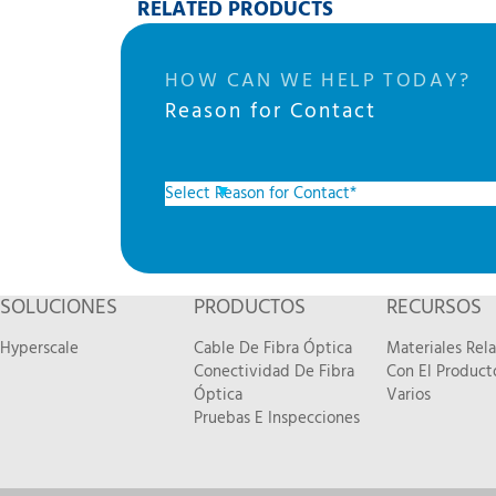
RELATED PRODUCTS
HOW CAN WE HELP TODAY?
Reason for Contact
SOLUCIONES
PRODUCTOS
RECURSOS
Hyperscale
Cable De Fibra Óptica
Materiales Rel
Conectividad De Fibra
Con El Product
Óptica
Varios
Pruebas E Inspecciones