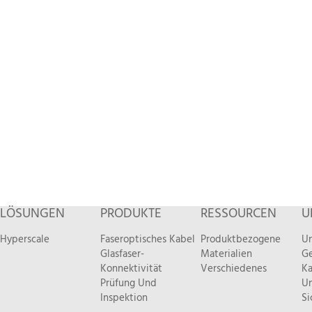
LÖSUNGEN
PRODUKTE
RESSOURCEN
U
Hyperscale
Faseroptisches Kabel
Produktbezogene
Un
Glasfaser-
Materialien
Ge
Konnektivität
Verschiedenes
Ka
Prüfung Und
Um
Inspektion
Si