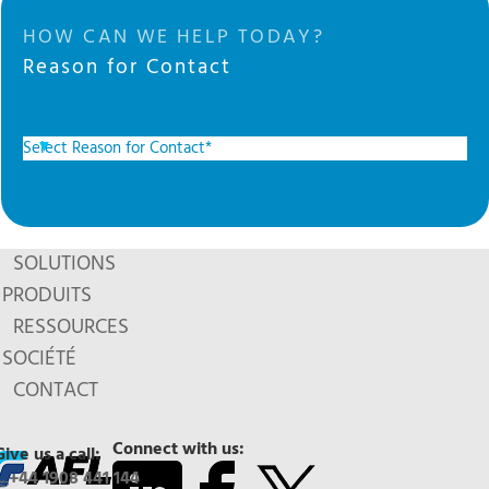
HOW CAN WE HELP TODAY?
Reason for Contact
SOLUTIONS
PRODUITS
RESSOURCES
SOCIÉTÉ
CONTACT
Connect with us:
Give us a call:
+44 1908 441 144