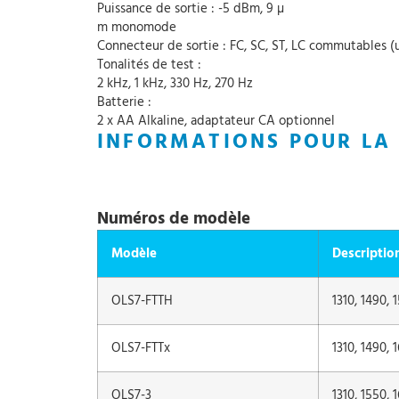
Puissance de sortie : -5 dBm, 9 µ
m monomode
Connecteur de sortie : FC, SC, ST, LC commutables (
Tonalités de test :
2 kHz, 1 kHz, 330 Hz, 270 Hz
Batterie :
2 x AA Alkaline, adaptateur CA optionnel
INFORMATIONS POUR L
Numéros de modèle
Modèle
Descriptio
OLS7-FTTH
1310, 1490,
OLS7-FTTx
1310, 1490,
OLS7-3
1310, 1550,