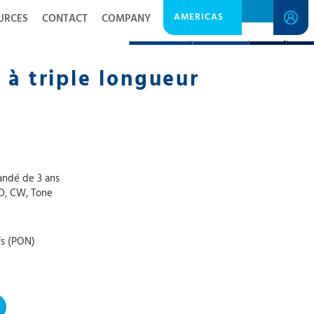
AMERICAS
URCES
CONTACT
COMPANY
DESCRIPTION
RESOURCES
GET A QUOTE
 à triple longueur
andé de 3 ans
ID, CW, Tone
fs (PON)