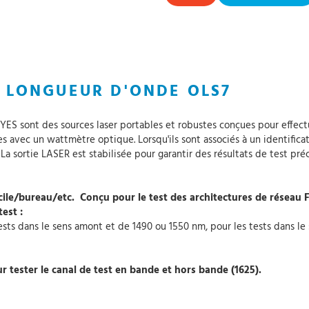
E LONGUEUR D'ONDE OLS7
YES sont des sources laser portables et robustes conçues pour effectu
s avec un wattmètre optique. Lorsqu'ils sont associés à un identific
es. La sortie LASER est stabilisée pour garantir des résultats de test
icile/bureau/etc. Conçu pour le test des architectures de réseau F
est :
ests dans le sens amont et de 1490 ou 1550 nm, pour les tests dans le 
r tester le canal de test en bande et hors bande (1625).