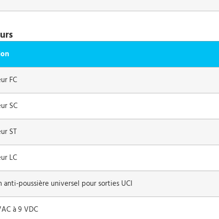
urs
ion
ur FC
ur SC
ur ST
ur LC
anti-poussière universel pour sorties UCI
VAC à 9 VDC