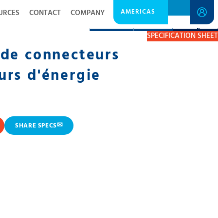
AMERICAS
URCES
CONTACT
COMPANY
DESCRIPTION
RESOURCES
GET A QUOTE
SPECIFICATION SHEET
 de connecteurs
rs d'énergie
✉
SHARE SPECS