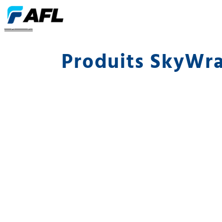
SkyWrap
Produits SkyWr