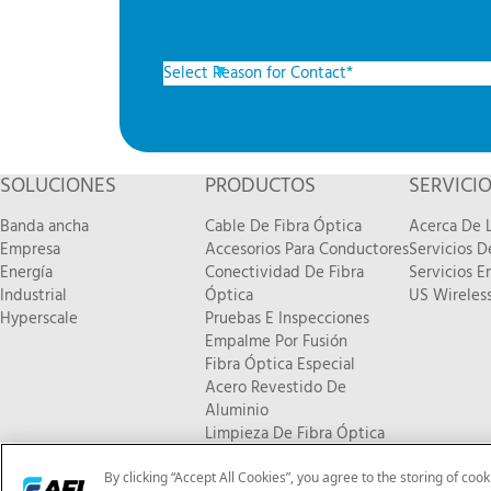
SOLUCIONES
PRODUCTOS
SERVICI
Banda ancha
Cable De Fibra Óptica
Acerca De L
Empresa
Accesorios Para Conductores
Servicios 
Energía
Conectividad De Fibra
Servicios E
Industrial
Óptica
US Wireless
Hyperscale
Pruebas E Inspecciones
Empalme Por Fusión
Fibra Óptica Especial
Acero Revestido De
Aluminio
Limpieza De Fibra Óptica
Nuevos Productos
By clicking “Accept All Cookies”, you agree to the storing of coo
© 2026 AFL. Todos los derechos reservados |
Política de privacid