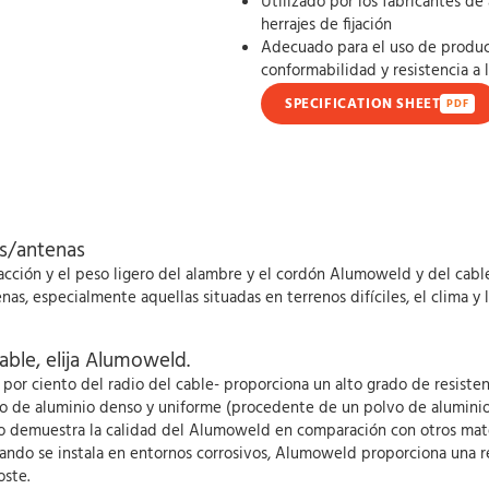
Utilizado por los fabricantes d
herrajes de fijación
Adecuado para el uso de produc
conformabilidad y resistencia a 
SPECIFICATION SHEET
PDF
s/antenas
la tracción y el peso ligero del alambre y el cordón Alumoweld y del c
enas, especialmente aquellas situadas en terrenos difíciles, el clima y
iable, elija Alumoweld.
or ciento del radio del cable- proporciona un alto grado de resistenc
nto de aluminio denso y uniforme (procedente de un polvo de alumin
nto demuestra la calidad del Alumoweld en comparación con otros mater
ando se instala en entornos corrosivos, Alumoweld proporciona una res
oste.