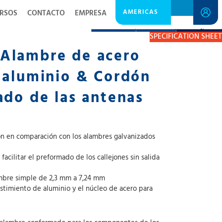
AMERICAS
RSOS
CONTACTO
EMPRESA
DESCRIPTION
RESOURCES
GET A QUOTE
SPECIFICATION SHEET
Alambre de acero
 aluminio & Cordón
ado de las antenas
ión en comparación con los alambres galvanizados
acilitar el preformado de los callejones sin salida
mbre simple de 2,3 mm a 7,24 mm
timiento de aluminio y el núcleo de acero para