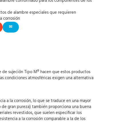
e alambre conformado para los componentes de los
tos de alambre especiales que requieren
la corrosión
✉
able de sujeción Tipo M® hacen que estos productos
 las condiciones atmosféricas exigen una alternativa
ia a la corrosión, lo que se traduce en una mayor
io de gran pureza) también proporciona una buena
iales revestidos, que suelen especificar los
istencia a la corrosión comparable a la de los