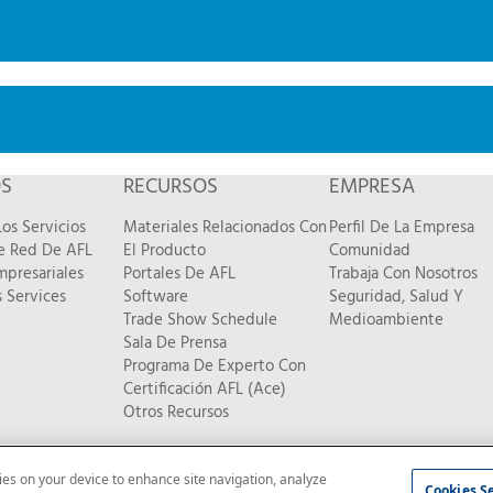
OS
RECURSOS
EMPRESA
os Servicios
Materiales Relacionados Con
Perfil De La Empresa
De Red De AFL
El Producto
Comunidad
mpresariales
Portales De AFL
Trabaja Con Nosotros
 Services
Software
Seguridad, Salud Y
Trade Show Schedule
Medioambiente
Sala De Prensa
Programa De Experto Con
Certificación AFL (Ace)
Otros Recursos
kies on your device to enhance site navigation, analyze
ad
|
Mapa del sitio
Cookies S