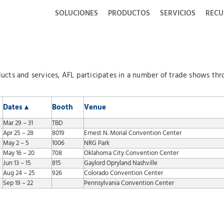
SOLUCIONES
PRODUCTOS
SERVICIOS
RECU
ucts and services, AFL participates in a number of trade shows thro
Dates ▴
Booth
Venue
Mar 29 – 31
TBD
Apr 25 – 28
8019
Ernest N. Morial Convention Center
May 2 – 5
1006
NRG Park
May 16 – 20
708
Oklahoma City Convention Center
Jun 13 – 15
815
Gaylord Opryland Nashville
Aug 24 – 25
926
Colorado Convention Center
Sep 19 – 22
Pennsylvania Convention Center