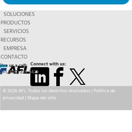
SOLUCIONES
PRODUCTOS
SERVICIOS
RECURSOS
EMPRESA
CONTACTO
Connect with us:
Give us a call:
+1 (800) 235-3423
© 2026 AFL. Todos los derechos reservados |
Política de
privacidad
|
Mapa del sitio