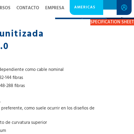
AMERICAS
RSOS
CONTACTO
EMPRESA
DESCRIPTION
RESOURCES
GET A QUOTE
SPECIFICATION SHEET
unitizada
.0
dependiente como cable nominal
2-144 fibras
48-288 fibras
o
 preferente, como suele ocurrir en los diseños de
o de curvatura superior
num