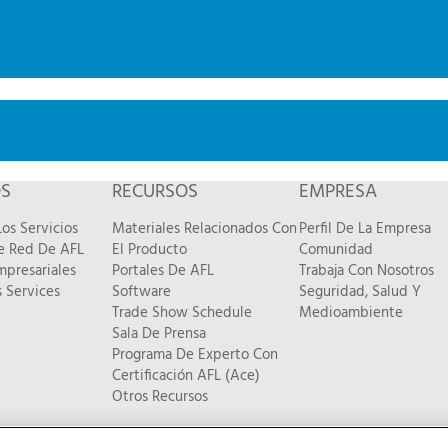
OS
RECURSOS
EMPRESA
os Servicios
Materiales Relacionados Con
Perfil De La Empresa
De Red De AFL
El Producto
Comunidad
mpresariales
Portales De AFL
Trabaja Con Nosotros
 Services
Software
Seguridad, Salud Y
Trade Show Schedule
Medioambiente
Sala De Prensa
Programa De Experto Con
Certificación AFL (Ace)
Otros Recursos