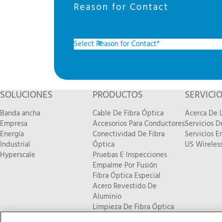
Reason for Contact
SOLUCIONES
PRODUCTOS
SERVICI
Banda ancha
Cable De Fibra Óptica
Acerca De L
Empresa
Accesorios Para Conductores
Servicios 
Energía
Conectividad De Fibra
Servicios E
Industrial
Óptica
US Wireless
Hyperscale
Pruebas E Inspecciones
Empalme Por Fusión
Fibra Óptica Especial
Acero Revestido De
Aluminio
Limpieza De Fibra Óptica
Nuevos Productos