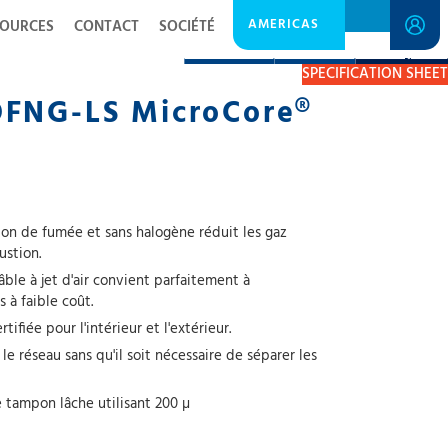
AMERICAS
SOURCES
CONTACT
SOCIÉTÉ
DESCRIPTION
RESOURCES
GET A QUOTE
SPECIFICATION SHEET
OFNG-LS MicroCore®
sion de fumée et sans halogène réduit les gaz
ustion.
ble à jet d'air convient parfaitement à
s à faible coût.
tifiée pour l'intérieur et l'extérieur.
e réseau sans qu'il soit nécessaire de séparer les
 tampon lâche utilisant 200 µ