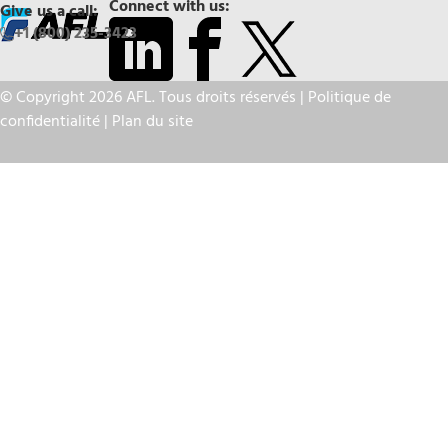
Connect with us:
Give us a call:
+1 (800) 235-3423
© Copyright 2026 AFL. Tous droits réservés |
Politique de
confidentialité
|
Plan du site