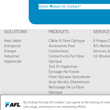
SOLUTIONS
PRODUITS
SERVICE
Haut débit
Câble À Fibre Optique
À Propos D
Entreprise
Accessoires Pour
AFL Netwo
Énergie
Conducteurs
Services A
Industriel
Connectivité Par Fibre
US Wireles
Hyperscale
Optique
Test Et Inspection
Épissage Par Fusion
Fibre Optique Spécialisée
Acier Revêtu D'aluminium
Nettoyage De La Fibre
Optique
Nouveaux Produits
By clicking “Accept All Cookies”, you agree to the storing of coo
© Copyright 2026 AFL. Tous droits réservés |
Politique de confid
site usage, and assist in our marketing efforts.