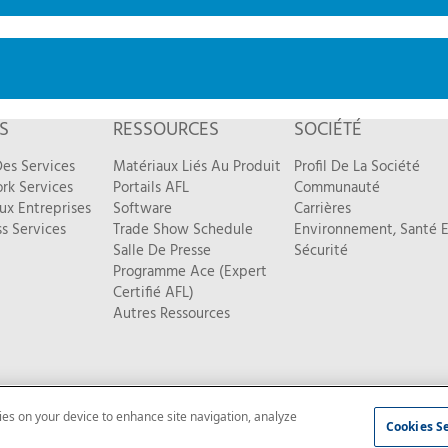
S
RESSOURCES
SOCIÉTÉ
es Services
Matériaux Liés Au Produit
Profil De La Société
rk Services
Portails AFL
Communauté
ux Entreprises
Software
Carrières
s Services
Trade Show Schedule
Environnement, Santé E
Salle De Presse
Sécurité
Programme Ace (Expert
Certifié AFL)
Autres Ressources
kies on your device to enhance site navigation, analyze
entialité
|
Plan du site
Cookies S