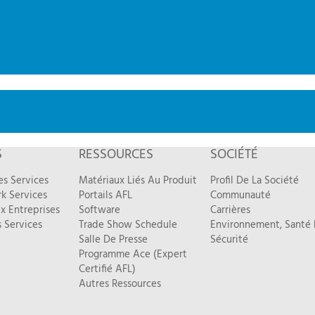
S
RESSOURCES
SOCIÉTÉ
es Services
Matériaux Liés Au Produit
Profil De La Société
k Services
Portails AFL
Communauté
x Entreprises
Software
Carrières
 Services
Trade Show Schedule
Environnement, Santé 
Salle De Presse
Sécurité
Programme Ace (Expert
Certifié AFL)
Autres Ressources