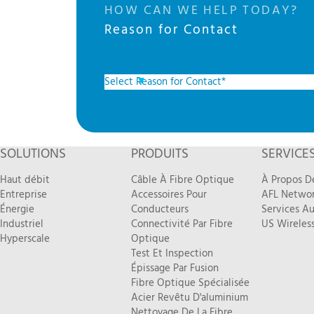
HOW CAN WE HELP TODAY?
Reason for Contact
SOLUTIONS
PRODUITS
SERVICE
Haut débit
Câble À Fibre Optique
À Propos D
Entreprise
Accessoires Pour
AFL Networ
Énergie
Conducteurs
Services Au
Industriel
Connectivité Par Fibre
US Wireless
Hyperscale
Optique
Test Et Inspection
Épissage Par Fusion
Fibre Optique Spécialisée
Acier Revêtu D'aluminium
Nettoyage De La Fibre