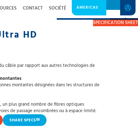
AMERICAS
SOURCES
CONTACT
SOCIÉTÉ
DESCRIPTION
RESOURCES
GET A QUOTE
SPECIFICATION SHEET
ltra HD
e du câble par rapport aux autres technologies de
 montantes
onnes montantes désignées dans les structures de
e, un plus grand nombre de fibres optiques
voies de passage encombrées ou à espace limité.
✉
SHARE SPECS