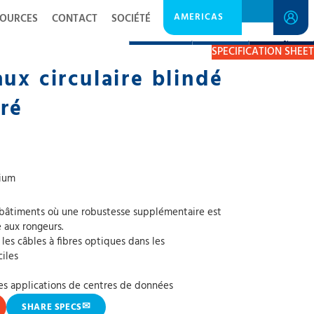
AMERICAS
SOURCES
CONTACT
SOCIÉTÉ
DESCRIPTION
RESOURCES
GET A QUOTE
SPECIFICATION SHEET
ux circulaire blindé
ré
nium
 bâtiments où une robustesse supplémentaire est
 aux rongeurs.
es câbles à fibres optiques dans les
ciles
es applications de centres de données
✉
SHARE SPECS