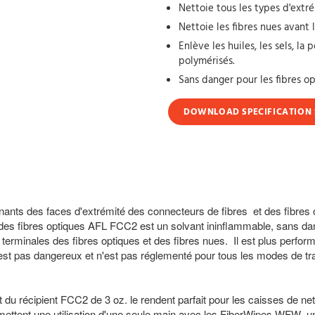
Nettoie tous les types d'extr
Nettoie les fibres nues avant 
Enlève les huiles, les sels, la
polymérisés.
Sans danger pour les fibres o
DOWNLOAD SPECIFICATION 
nants des faces d'extrémité des connecteurs de fibres et des fibres o
n des fibres optiques AFL FCC2 est un solvant ininflammable, sans da
terminales des fibres optiques et des fibres nues. Il est plus perfor
st pas dangereux et n'est pas réglementé pour tous les modes de tran
 du récipient FCC2 de 3 oz. le rendent parfait pour les caisses de net
ermettent une utilisation d'une seule main avec les FiberWipes WFW,