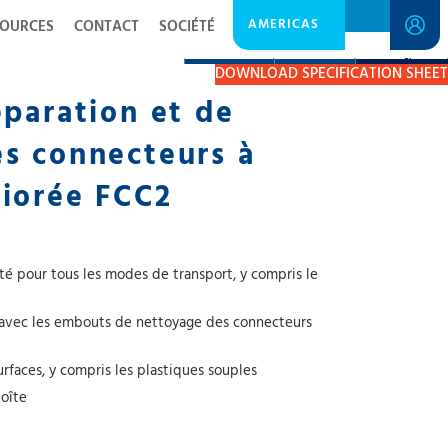
AMERICAS
SOURCES
CONTACT
SOCIÉTÉ
DESCRIPTION
RESOURCES
GET A QUOTE
DOWNLOAD SPECIFICATION SHEET
éparation et de
s connecteurs à
iorée FCC2
 pour tous les modes de transport, y compris le
r avec les embouts de nettoyage des connecteurs
rfaces, y compris les plastiques souples
boîte