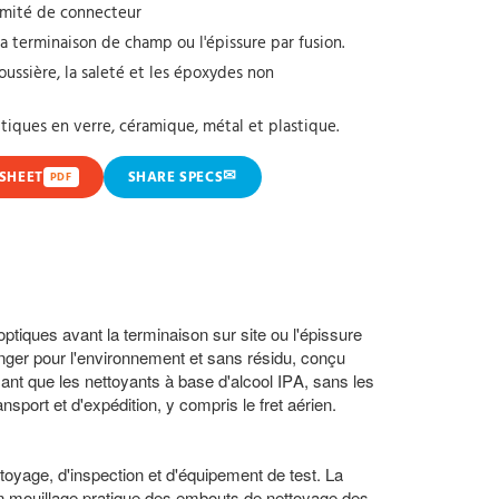
émité de connecteur
la terminaison de champ ou l'épissure par fusion.
 poussière, la saleté et les époxydes non
ptiques en verre, céramique, métal et plastique.
✉
SHEET
SHARE SPECS
PDF
ptiques avant la terminaison sur site ou l'épissure
nger pour l'environnement et sans résidu, conçu
mant que les nettoyants à base d'alcool IPA, sans les
sport et d'expédition, y compris le fret aérien.
toyage, d'inspection et d'équipement de test. La
 un mouillage pratique des embouts de nettoyage des