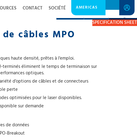
AMERICAS
SOURCES
CONTACT
SOCIÉTÉ
DESCRIPTION
RESOURCES
GET A QUOTE
SPECIFICATION SHEET
 de câbles MPO
ques haute densité, prêtes à l'emploi.
é-terminés éliminent le temps de terminaison sur
 performances optiques.
ariété d'options de câbles et de connecteurs
ble perte
es optimisées pour le laser disponibles.
disponible sur demande
res de données
PO-Breakout