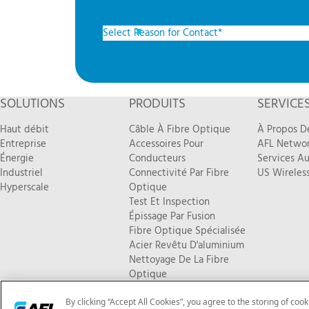
SOLUTIONS
PRODUITS
SERVICE
Haut débit
Câble À Fibre Optique
À Propos D
Entreprise
Accessoires Pour
AFL Networ
Énergie
Conducteurs
Services Au
Industriel
Connectivité Par Fibre
US Wireless
Hyperscale
Optique
Test Et Inspection
Épissage Par Fusion
Fibre Optique Spécialisée
Acier Revêtu D'aluminium
Nettoyage De La Fibre
Optique
Nouveaux Produits
By clicking “Accept All Cookies”, you agree to the storing of coo
© Copyright 2026 AFL. Tous droits réservés |
Politique de confide