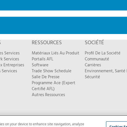
S
RESSOURCES
SOCIÉTÉ
es Services
Matériaux Liés Au Produit
Profil De La Société
k Services
Portails AFL
Communauté
x Entreprises
Software
Carrières
 Services
Trade Show Schedule
Environnement, Santé 
Salle De Presse
Sécurité
Programme Ace (Expert
Certifié AFL)
Autres Ressources
kies on your device to enhance site navigation, analyze
ntialité
|
Plan du site
Cookies S