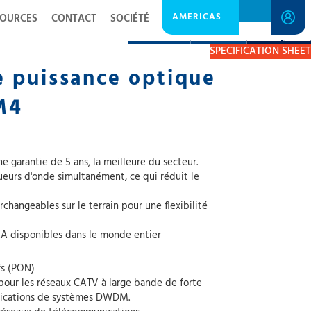
AMERICAS
SOURCES
CONTACT
SOCIÉTÉ
DESCRIPTION
RESOURCES
GET A QUOTE
SPECIFICATION SHEET
 puissance optique
M4
e garantie de 5 ans, la meilleure du secteur.
ueurs d'onde simultanément, ce qui réduit le
hangeables sur le terrain pour une flexibilité
AA disponibles dans le monde entier
fs (PON)
pour les réseaux CATV à large bande de forte
lications de systèmes DWDM.