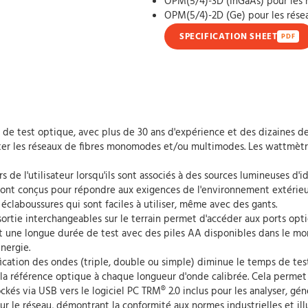
OPM(5/4)-3D (InGaAs) pour les 
OPM(5/4)-2D (Ge) pour les ré
SPECIFICATION SHEET
PDF
de test optique, avec plus de 30 ans d'expérience et des dizaines de m
ter les réseaux de fibres monomodes et/ou multimodes. Les wattmètr
s de l'utilisateur lorsqu'ils sont associés à des sources lumineuses d'i
nt conçus pour répondre aux exigences de l'environnement extérieur d
laboussures qui sont faciles à utiliser, même avec des gants.
tie interchangeables sur le terrain permet d'accéder aux ports opt
t une longue durée de test avec des piles AA disponibles dans le mon
nergie.
fication des ondes (triple, double ou simple) diminue le temps de test
a référence optique à chaque longueur d'onde calibrée. Cela permet au
tockés via USB vers le logiciel PC TRM® 2.0 inclus pour les analyser, gé
our le réseau, démontrant la conformité aux normes industrielles et i