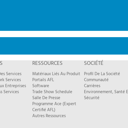
S
RESSOURCES
SOCIÉTÉ
es Services
Matériaux Liés Au Produit
Profil De La Société
rk Services
Portails AFL
Communauté
ux Entreprises
Software
Carrières
s Services
Trade Show Schedule
Environnement, Santé E
Salle De Presse
Sécurité
Programme Ace (Expert
Certifié AFL)
Autres Ressources