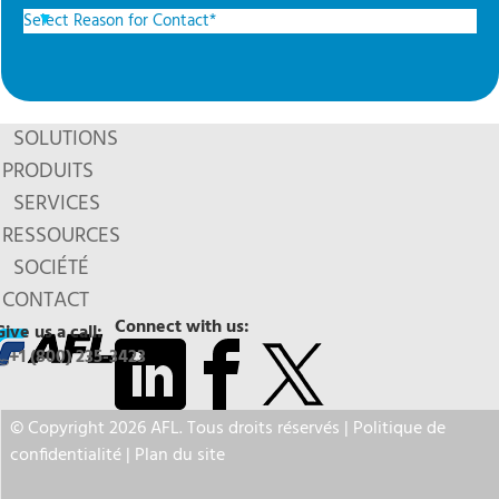
SOLUTIONS
PRODUITS
SERVICES
RESSOURCES
SOCIÉTÉ
CONTACT
Connect with us:
Give us a call:
+1 (800) 235-3423
© Copyright 2026 AFL. Tous droits réservés |
Politique de
confidentialité
|
Plan du site