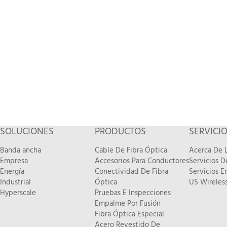
SOLUCIONES
PRODUCTOS
SERVICI
Banda ancha
Cable De Fibra Óptica
Acerca De L
Empresa
Accesorios Para Conductores
Servicios 
Energía
Conectividad De Fibra
Servicios E
Industrial
Óptica
US Wireless
Hyperscale
Pruebas E Inspecciones
Empalme Por Fusión
Fibra Óptica Especial
Acero Revestido De