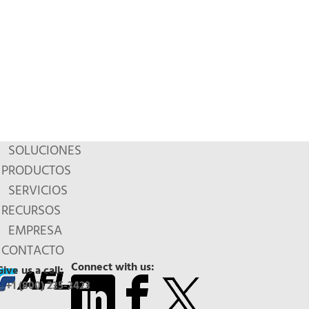
SOLUCIONES
PRODUCTOS
SERVICIOS
RECURSOS
EMPRESA
CONTACTO
Connect with us:
Give us a call:
+1 (800) 235-3423