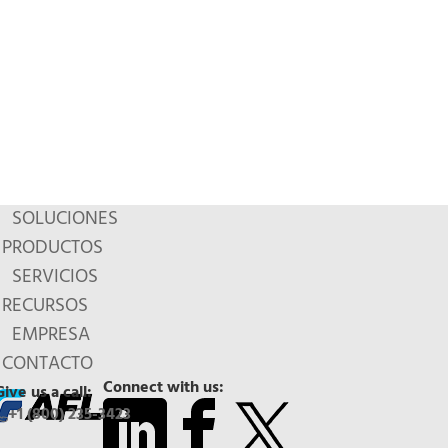
SOLUCIONES
PRODUCTOS
SERVICIOS
RECURSOS
EMPRESA
CONTACTO
Connect with us:
Give us a call:
+1 (800) 235-3423