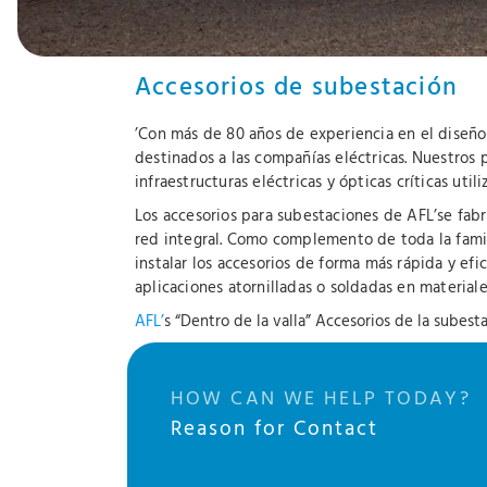
Accesorios de subestación
’Con más de 80 años de experiencia en el diseño
destinados a las compañías eléctricas. Nuestros 
infraestructuras eléctricas y ópticas críticas util
Los accesorios para subestaciones de AFL’se fabr
red integral. Como complemento de toda la famili
instalar los accesorios de forma más rápida y ef
aplicaciones atornilladas o soldadas en material
AFL’
s “Dentro de la valla” Accesorios de la subest
HOW CAN WE HELP TODAY?
Reason for Contact