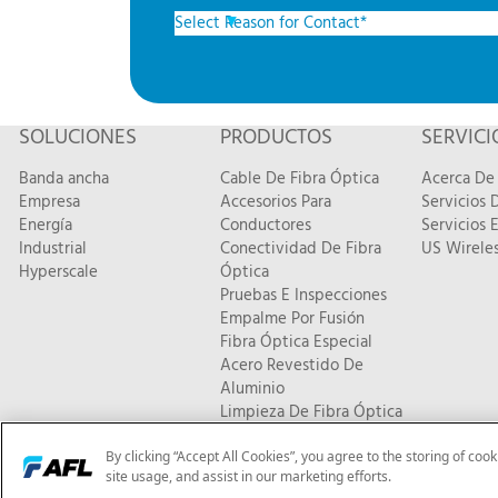
SOLUCIONES
PRODUCTOS
SERVICI
Banda ancha
Cable De Fibra Óptica
Acerca De 
Empresa
Accesorios Para
Servicios
Energía
Conductores
Servicios 
Industrial
Conectividad De Fibra
US Wireles
Hyperscale
Óptica
Pruebas E Inspecciones
Empalme Por Fusión
Fibra Óptica Especial
Acero Revestido De
Aluminio
Limpieza De Fibra Óptica
Nuevos Productos
By clicking “Accept All Cookies”, you agree to the storing of coo
© 2026 AFL. Todos los derechos reservados |
Política de privaci
site usage, and assist in our marketing efforts.