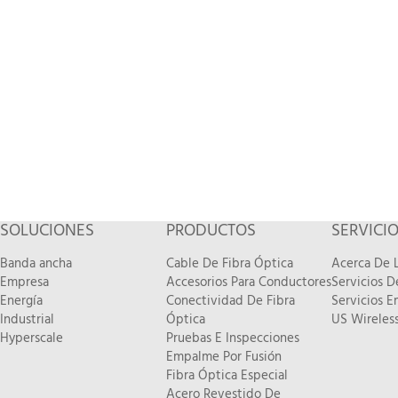
SOLUCIONES
PRODUCTOS
SERVICI
Banda ancha
Cable De Fibra Óptica
Acerca De L
Empresa
Accesorios Para Conductores
Servicios 
Energía
Conectividad De Fibra
Servicios E
Industrial
Óptica
US Wireless
Hyperscale
Pruebas E Inspecciones
Empalme Por Fusión
Fibra Óptica Especial
Acero Revestido De