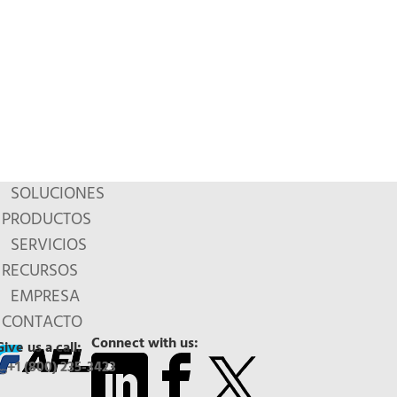
SOLUCIONES
PRODUCTOS
SERVICIOS
RECURSOS
EMPRESA
CONTACTO
Connect with us:
Give us a call:
+1 (800) 235-3423