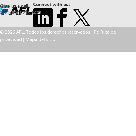
Connect with us:
Give us a call:
+1 (800) 235-3423
© 2026 AFL. Todos los derechos reservados |
Política de
privacidad
|
Mapa del sitio