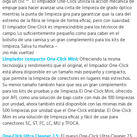
oiga un clic “” . El limpiador One-Click utiliza la acción mecánica de
empuje para hacer avanzar una cinta de limpieza de grado óptico
mientras la punta de limpieza gira para garantizar que la cara del
extremo de la fibra se limpie de forma eficaz, pero con suavidad.
El limpiador One-Click es imprescindible para los técnicos de
campo. Lo suficientemente pequeño como para caber en el
bolsillo de una camisa y un gran complemento para los kits de
limpieza. Salva tu muñeca –
¡no más vueltas!
Limpiador compacto One-Click Mini
:
Ofreciendo la misma
tecnología y rendimiento que el original, el limpiador One-Click
está ahora disponible en un tamaño más pequeño y compacto,
que permite la limpieza de conectores en lugares más estrechos.
Su menor tamaño también hace que sea un gran complemento
para los kits de pruebas y de limpieza. El One-Click Mini, ofrecido
por AFL como una solución de bajo coste con más de 100 limpiezas
por unidad, ahora también está disponible con las mismas más de
500 limpiezas por unidad que el One-Click estándar. El One-Click
Mini es una solución de limpieza eficaz y fácil de usar para
conectores SC, ST, FC, LC, MU y TFOCA.
One-Click Ultra Cleaner 2.5:
El nuevo One-Click Ultra Cleaner 2.5