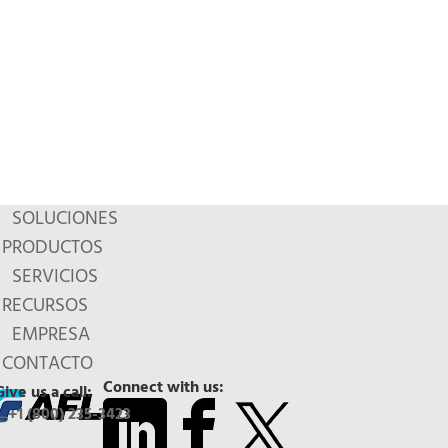
SOLUCIONES
PRODUCTOS
SERVICIOS
RECURSOS
EMPRESA
CONTACTO
Connect with us:
Give us a call:
+1 (800) 235-3423