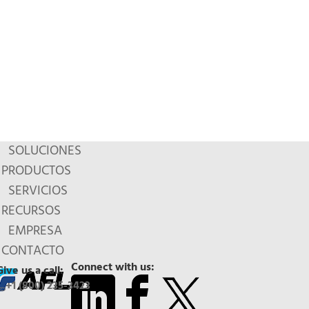
SOLUCIONES
PRODUCTOS
SERVICIOS
RECURSOS
EMPRESA
CONTACTO
Connect with us:
Give us a call:
+1 (800) 235-3423