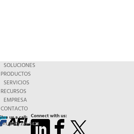
SOLUCIONES
PRODUCTOS
SERVICIOS
RECURSOS
EMPRESA
CONTACTO
Connect with us:
Give us a call:
+1 (800) 235-3423