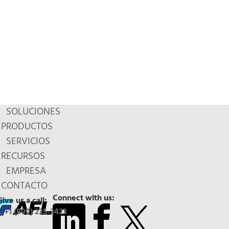
SOLUCIONES
PRODUCTOS
SERVICIOS
RECURSOS
EMPRESA
CONTACTO
Connect with us:
Give us a call:
+1 (800) 235-3423